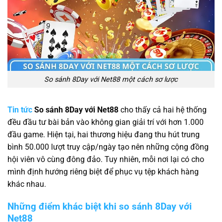
So sánh 8Day với Net88 một cách sơ lược
Tin tức
So sánh 8Day với Net88
cho thấy cả hai hệ thống
đều đầu tư bài bản vào không gian giải trí với hơn 1.000
đầu game. Hiện tại, hai thương hiệu đang thu hút trung
bình 50.000 lượt truy cập/ngày tạo nên những cộng đồng
hội viên vô cùng đông đảo. Tuy nhiên, mỗi nơi lại có cho
mình định hướng riêng biệt để phục vụ tệp khách hàng
khác nhau.
Những điểm khác biệt khi so sánh 8Day với
Net88