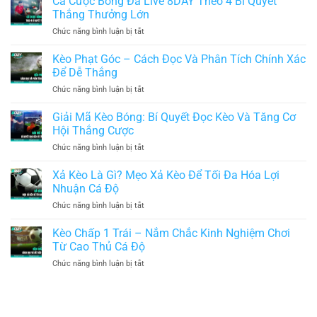
Cá Cược Bóng Đá Live 8DAY Theo 4 Bí Quyết
Kèo
Cổ
Tiết
Thắng Thưởng Lớn
Chuẩn
Điển
Người
Chức năng bình luận bị tắt
ở
8DAY
Chơi
Cá
–
Cần
Cược
Kèo Phạt Góc – Cách Đọc Và Phân Tích Chính Xác
Siêu
Nắm
Bóng
Phẩm
Để Dễ Thắng
Đá
Quay
Chức năng bình luận bị tắt
ở
Live
Hũ
Kèo
8DAY
Thưởng
Phạt
Giải Mã Kèo Bóng: Bí Quyết Đọc Kèo Và Tăng Cơ
Theo
Khủng
Góc
4
Hội Thắng Cược
–
Bí
Chức năng bình luận bị tắt
ở
Cách
Quyết
Giải
Đọc
Thắng
Mã
Xả Kèo Là Gì? Mẹo Xả Kèo Để Tối Đa Hóa Lợi
Và
Thưởng
Kèo
Phân
Nhuận Cá Độ
Lớn
Bóng:
Tích
Chức năng bình luận bị tắt
ở
Bí
Chính
Xả
Quyết
Xác
Kèo
Kèo Chấp 1 Trái – Nắm Chắc Kinh Nghiệm Chơi
Đọc
Để
Là
Kèo
Từ Cao Thủ Cá Độ
Dễ
Gì?
Và
Thắng
Chức năng bình luận bị tắt
ở
Mẹo
Tăng
Kèo
Xả
Cơ
Chấp
Kèo
Hội
1
Để
Thắng
Trái
Tối
Cược