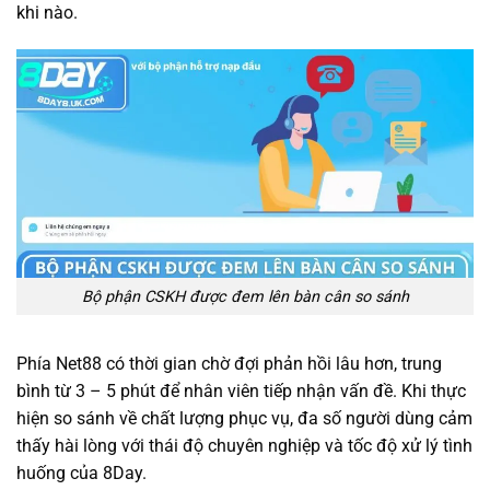
khi nào.
Bộ phận CSKH được đem lên bàn cân so sánh
Phía Net88 có thời gian chờ đợi phản hồi lâu hơn, trung
bình từ 3 – 5 phút để nhân viên tiếp nhận vấn đề. Khi thực
hiện so sánh về chất lượng phục vụ, đa số người dùng cảm
thấy hài lòng với thái độ chuyên nghiệp và tốc độ xử lý tình
huống của 8Day.