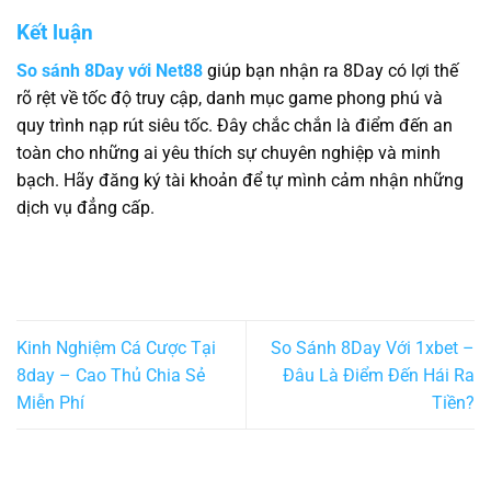
Kết luận
So sánh 8Day với Net88
giúp bạn nhận ra 8Day có lợi thế
rõ rệt về tốc độ truy cập, danh mục game phong phú và
quy trình nạp rút siêu tốc. Đây chắc chắn là điểm đến an
toàn cho những ai yêu thích sự chuyên nghiệp và minh
bạch. Hãy đăng ký tài khoản để tự mình cảm nhận những
dịch vụ đẳng cấp.
Kinh Nghiệm Cá Cược Tại
So Sánh 8Day Với 1xbet –
8day – Cao Thủ Chia Sẻ
Đâu Là Điểm Đến Hái Ra
Miễn Phí
Tiền?